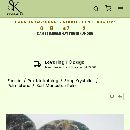
FØDSELSDAGSUDSALG STARTER DEN 9. AUG OM:
0
8
47
1
DAGE
TIMER
MINUTTER
SEKUNDER
Gratis Fragt
kl 12:00
ved køb over 650 gælder kun i D
Forside
/
Produktkatalog
/
Shop Krystaller
/
Palm stone
/
Sort Månesten Palm