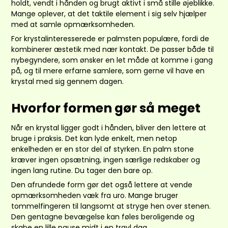
holdt, vendt i hånden og brugt aktivt i små stille øjeblikke.
Mange oplever, at det taktile element i sig selv hjælper
med at samle opmærksomheden.
For krystalinteresserede er palmsten populære, fordi de
kombinerer æstetik med nær kontakt. De passer både til
nybegyndere, som ønsker en let måde at komme i gang
på, og til mere erfarne samlere, som gerne vil have en
krystal med sig gennem dagen.
Hvorfor formen gør så meget
Når en krystal ligger godt i hånden, bliver den lettere at
bruge i praksis. Det kan lyde enkelt, men netop
enkelheden er en stor del af styrken. En palm stone
kræver ingen opsætning, ingen særlige redskaber og
ingen lang rutine. Du tager den bare op.
Den afrundede form gør det også lettere at vende
opmærksomheden væk fra uro. Mange bruger
tommelfingeren til langsomt at stryge hen over stenen.
Den gentagne bevægelse kan føles beroligende og
skabe en lille pause midt i en travl dag.