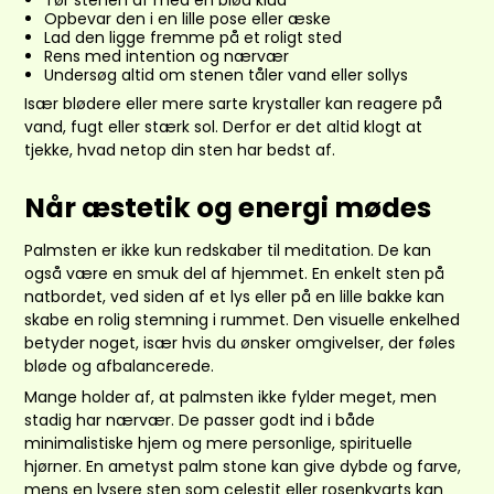
Tør stenen af med en blød klud
Opbevar den i en lille pose eller æske
Lad den ligge fremme på et roligt sted
Rens med intention og nærvær
Undersøg altid om stenen tåler vand eller sollys
Især blødere eller mere sarte krystaller kan reagere på
vand, fugt eller stærk sol. Derfor er det altid klogt at
tjekke, hvad netop din sten har bedst af.
Når æstetik og energi mødes
Palmsten er ikke kun redskaber til meditation. De kan
også være en smuk del af hjemmet. En enkelt sten på
natbordet, ved siden af et lys eller på en lille bakke kan
skabe en rolig stemning i rummet. Den visuelle enkelhed
betyder noget, især hvis du ønsker omgivelser, der føles
bløde og afbalancerede.
Mange holder af, at palmsten ikke fylder meget, men
stadig har nærvær. De passer godt ind i både
minimalistiske hjem og mere personlige, spirituelle
hjørner. En ametyst palm stone kan give dybde og farve,
mens en lysere sten som celestit eller rosenkvarts kan