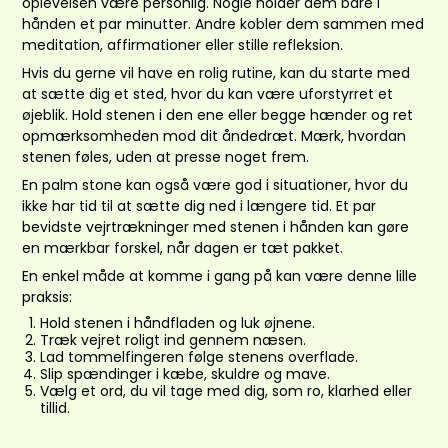
oplevelsen være personlig. Nogle holder dem bare i
hånden et par minutter. Andre kobler dem sammen med
meditation, affirmationer eller stille refleksion.
Hvis du gerne vil have en rolig rutine, kan du starte med
at sætte dig et sted, hvor du kan være uforstyrret et
øjeblik. Hold stenen i den ene eller begge hænder og ret
opmærksomheden mod dit åndedræt. Mærk, hvordan
stenen føles, uden at presse noget frem.
En palm stone kan også være god i situationer, hvor du
ikke har tid til at sætte dig ned i længere tid. Et par
bevidste vejrtrækninger med stenen i hånden kan gøre
en mærkbar forskel, når dagen er tæt pakket.
En enkel måde at komme i gang på kan være denne lille
praksis:
Hold stenen i håndfladen og luk øjnene.
Træk vejret roligt ind gennem næsen.
Lad tommelfingeren følge stenens overflade.
Slip spændinger i kæbe, skuldre og mave.
Vælg et ord, du vil tage med dig, som ro, klarhed eller
tillid.