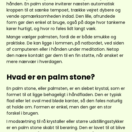
hånden. En palm stone inviterer næsten automatisk
kroppen til at sænke tempoet, trække vejret dybere og
vende opmærksomheden indad. Den lille, afrundede
form gør den enkel at bruge, også på dage hvor tankerne
kører hurtigt, og hvor ro føles lidt langt væk.
Mange vælger palmsten, fordi de er både smukke og
praktiske. De kan ligge i lommen, på natbordet, ved siden
af computeren eller i hånden under meditation. Netop
den nære kontakt gør dem til en fin støtte, når ønsket er
mere nærvær i hverdagen.
Hvad er en palm stone?
En palm stone, eller palmsten, er en slebet krystal, som er
formet til at ligge behageligt i håndfladen. Den er typisk
flad eller let oval med bløde kanter, så den føles naturlig
at holde om. Formen er enkel, men den gør en stor
forskel i brugen.
I modsætning til rå krystaller eller større udstillingsstykker
er en palm stone skabt til berøring. Den er lavet til at blive