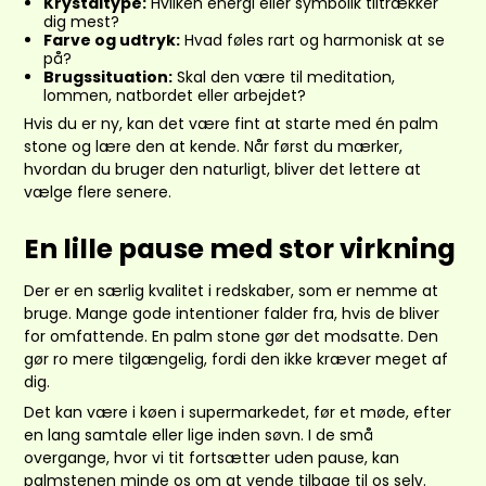
Krystaltype:
Hvilken energi eller symbolik tiltrækker
dig mest?
Farve og udtryk:
Hvad føles rart og harmonisk at se
på?
Brugssituation:
Skal den være til meditation,
lommen, natbordet eller arbejdet?
Hvis du er ny, kan det være fint at starte med én palm
stone og lære den at kende. Når først du mærker,
hvordan du bruger den naturligt, bliver det lettere at
vælge flere senere.
En lille pause med stor virkning
Der er en særlig kvalitet i redskaber, som er nemme at
bruge. Mange gode intentioner falder fra, hvis de bliver
for omfattende. En palm stone gør det modsatte. Den
gør ro mere tilgængelig, fordi den ikke kræver meget af
dig.
Det kan være i køen i supermarkedet, før et møde, efter
en lang samtale eller lige inden søvn. I de små
overgange, hvor vi tit fortsætter uden pause, kan
palmstenen minde os om at vende tilbage til os selv.