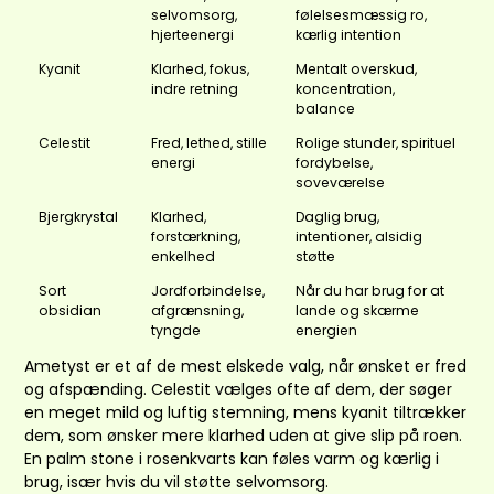
selvomsorg,
følelsesmæssig ro,
hjerteenergi
kærlig intention
Kyanit
Klarhed, fokus,
Mentalt overskud,
indre retning
koncentration,
balance
Celestit
Fred, lethed, stille
Rolige stunder, spirituel
energi
fordybelse,
soveværelse
Bjergkrystal
Klarhed,
Daglig brug,
forstærkning,
intentioner, alsidig
enkelhed
støtte
Sort
Jordforbindelse,
Når du har brug for at
obsidian
afgrænsning,
lande og skærme
tyngde
energien
Ametyst
er et af de mest elskede valg, når ønsket er fred
og afspænding.
Celestit
vælges ofte af dem, der søger
en meget mild og luftig stemning, mens
kyanit
tiltrækker
dem, som ønsker mere klarhed uden at give slip på roen.
En palm stone i rosenkvarts kan føles varm og kærlig i
brug, især hvis du vil støtte selvomsorg.