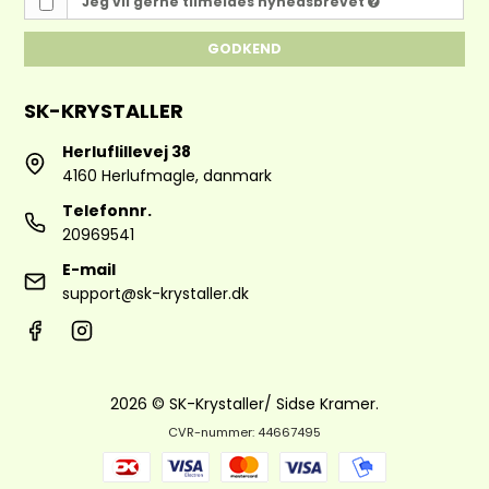
Jeg vil gerne tilmeldes nyhedsbrevet
GODKEND
SK-KRYSTALLER
Herluflillevej 38
4160 Herlufmagle, danmark
Telefonnr.
20969541
E-mail
support@sk-krystaller.dk
2026 © SK-Krystaller/ Sidse Kramer.
CVR-nummer: 44667495