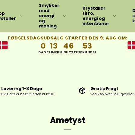
Smykker
Krystaller
med
D
op
til ro,
energi
s
staller
energi og
og
k
intentioner
mening
FØDSELSDAGSUDSALG STARTER DEN 9. AUG OM:
0
13
46
52
DAGE
TIMER
MINUTTER
SEKUNDER
Levering 1-3 Dage
Gratis Fragt
Hvis der er bestilt inden kl 12:00
ved køb over 650 gælder 
Ametyst