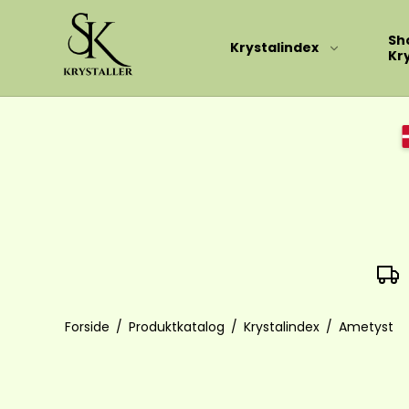
Sh
Krystalindex
Kry
Store Tårne
Mini Tårne
Forside
/
Produktkatalog
/
Krystalindex
/
Ametyst