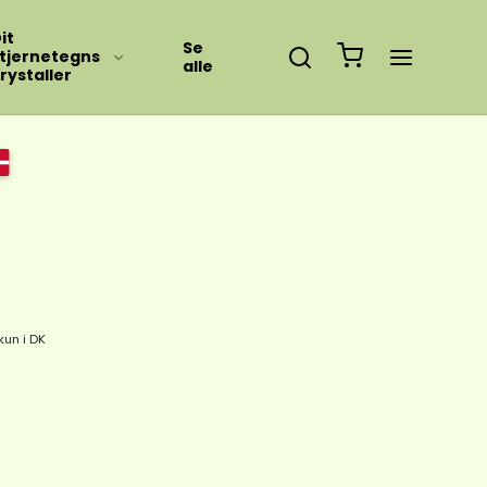
it
Se
tjernetegns
alle
rystaller
kun i DK