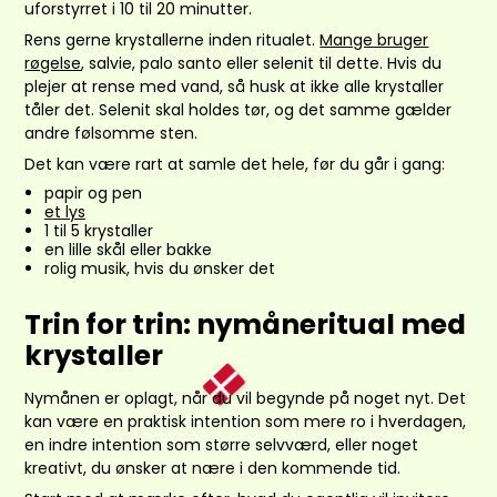
uforstyrret i 10 til 20 minutter.
Rens gerne krystallerne inden ritualet.
Mange bruger
røgelse
, salvie, palo santo eller selenit til dette. Hvis du
plejer at rense med vand, så husk at ikke alle krystaller
tåler det. Selenit skal holdes tør, og det samme gælder
andre følsomme sten.
Det kan være rart at samle det hele, før du går i gang:
papir og pen
et lys
1 til 5 krystaller
en lille skål eller bakke
rolig musik, hvis du ønsker det
Trin for trin: nymåneritual med
krystaller
Nymånen er oplagt, når du vil begynde på noget nyt. Det
kan være en praktisk intention som mere ro i hverdagen,
en indre intention som større selvværd, eller noget
kreativt, du ønsker at nære i den kommende tid.