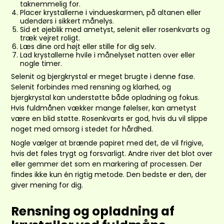
taknemmelig for.
Placer krystallerne i vindueskarmen, på altanen eller
udendørs i sikkert månelys.
Sid et øjeblik med ametyst, selenit eller rosenkvarts og
træk vejret roligt.
Læs dine ord højt eller stille for dig selv.
Lad krystallerne hvile i månelyset natten over eller
nogle timer.
Selenit og bjergkrystal er meget brugte i denne fase.
Selenit forbindes med rensning og klarhed, og
bjergkrystal kan understøtte både opladning og fokus.
Hvis fuldmånen vækker mange følelser, kan ametyst
være en blid støtte. Rosenkvarts er god, hvis du vil slippe
noget med omsorg i stedet for hårdhed.
Nogle vælger at brænde papiret med det, de vil frigive,
hvis det føles trygt og forsvarligt. Andre river det blot over
eller gemmer det som en markering af processen. Der
findes ikke kun én rigtig metode. Den bedste er den, der
giver mening for dig.
Rensning og opladning af