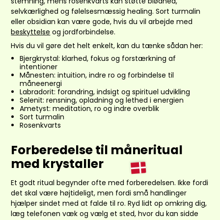
stemning, mens rosenkvarts kan støtte blødhed,
selvkærlighed og følelsesmæssig healing. Sort turmalin
eller obsidian kan være gode, hvis du vil arbejde med
beskyttelse
og jordforbindelse.
Hvis du vil gøre det helt enkelt, kan du tænke sådan her:
Bjergkrystal: klarhed, fokus og forstærkning af
intentioner
Månesten: intuition, indre ro og forbindelse til
måneenergi
Labradorit: forandring, indsigt og spirituel udvikling
Selenit: rensning, opladning og lethed i energien
Ametyst: meditation, ro og indre overblik
Sort turmalin
Rosenkvarts
Forberedelse til måneritual
med krystaller
Et godt ritual begynder ofte med forberedelsen. Ikke fordi
det skal være højtideligt, men fordi små handlinger
hjælper sindet med at falde til ro. Ryd lidt op omkring dig,
læg telefonen væk og vælg et sted, hvor du kan sidde