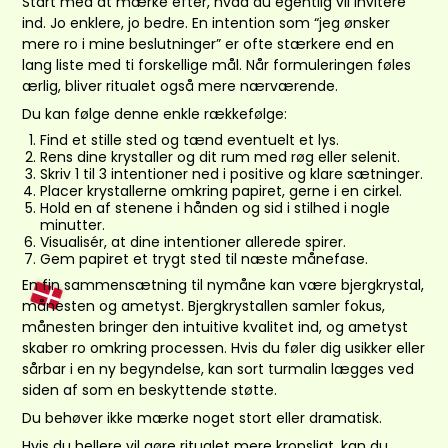
Start med at mærke efter, hvad du egentlig vil invitere
ind. Jo enklere, jo bedre. En intention som “jeg ønsker
mere ro i mine beslutninger” er ofte stærkere end en
lang liste med ti forskellige mål. Når formuleringen føles
ærlig, bliver ritualet også mere nærværende.
Du kan følge denne enkle rækkefølge:
Find et stille sted og tænd eventuelt et lys.
Rens dine krystaller og dit rum med røg eller selenit.
Skriv 1 til 3 intentioner ned i positive og klare sætninger.
Placer krystallerne omkring papiret, gerne i en cirkel.
Hold en af stenene i hånden og sid i stilhed i nogle
minutter.
Visualisér, at dine intentioner allerede spirer.
Gem papiret et trygt sted til næste månefase.
En fin sammensætning til nymåne kan være bjergkrystal,
månesten og ametyst. Bjergkrystallen samler fokus,
månesten bringer den intuitive kvalitet ind, og ametyst
skaber ro omkring processen. Hvis du føler dig usikker eller
sårbar i en ny begyndelse, kan sort turmalin lægges ved
siden af som en beskyttende støtte.
Du behøver ikke mærke noget stort eller dramatisk.
Hvis du hellere vil gøre ritualet mere kropsligt, kan du