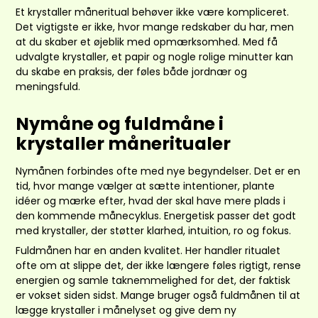
Et krystaller måneritual behøver ikke være kompliceret.
Det vigtigste er ikke, hvor mange redskaber du har, men
at du skaber et øjeblik med opmærksomhed. Med få
udvalgte krystaller, et papir og nogle rolige minutter kan
du skabe en praksis, der føles både jordnær og
meningsfuld.
Nymåne og fuldmåne i
krystaller måneritualer
Nymånen forbindes ofte med nye begyndelser. Det er en
tid, hvor mange vælger at sætte intentioner, plante
idéer og mærke efter, hvad der skal have mere plads i
den kommende månecyklus. Energetisk passer det godt
med krystaller, der støtter klarhed, intuition, ro og fokus.
Fuldmånen har en anden kvalitet. Her handler ritualet
ofte om at slippe det, der ikke længere føles rigtigt, rense
energien og samle taknemmelighed for det, der faktisk
er vokset siden sidst. Mange bruger også fuldmånen til at
lægge krystaller i månelyset og give dem ny