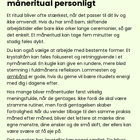
måneritual personligt
Et ritual bliver ofte stærkest, når det passer til dit liv og
ikke omvendt. Hvis du har små børn, skiftende
arbejdstider eller bare ikke orker lange ceremonier, så gør
det enkelt. Et måneritual kan tage fem minutter og
stadig føles dybt.
Du kan også vælge at arbejde med bestemte former. Et
krystaltårn kan føles fokuseret og retninggivende i et
nymåneritual. En kugle kan give en rundere, mere blød
stemning i fuldmånens refleksion. Lommesten og
armbånd
er gode, hvis du gerne vil bære ritualets energi
med dig i dagene efter.
Hos mange bliver måneritualer først virkelig
meningsfulde, når de gentages. Ikke fordi de skal være
stramme rutiner, men fordi gentagelsen skaber
fortrolighed. Når du vender tilbage til den samme praksis
måned efter måned, bliver det lettere at mærke dine
egne mønstre, dine ønsker og de små skift, der ellers kan
være svære at få øje på.