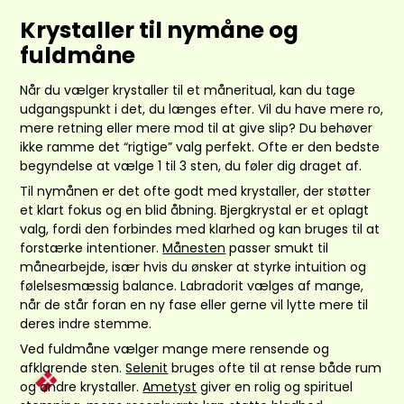
Krystaller til nymåne og
fuldmåne
Når du vælger krystaller til et måneritual, kan du tage
udgangspunkt i det, du længes efter. Vil du have mere ro,
mere retning eller mere mod til at give slip? Du behøver
ikke ramme det “rigtige” valg perfekt. Ofte er den bedste
begyndelse at vælge 1 til 3 sten, du føler dig draget af.
Til nymånen er det ofte godt med krystaller, der støtter
et klart fokus og en blid åbning. Bjergkrystal er et oplagt
valg, fordi den forbindes med klarhed og kan bruges til at
forstærke intentioner.
Månesten
passer smukt til
månearbejde, især hvis du ønsker at styrke intuition og
følelsesmæssig balance. Labradorit vælges af mange,
når de står foran en ny fase eller gerne vil lytte mere til
deres indre stemme.
Ved fuldmåne vælger mange mere rensende og
afklarende sten.
Selenit
bruges ofte til at rense både rum
og andre krystaller.
Ametyst
giver en rolig og spirituel