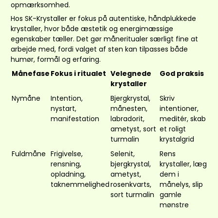
opmærksomhed.
Hos SK-Krystaller er fokus på autentiske, håndplukkede
krystaller, hvor både æstetik og energimæssige
egenskaber tæller. Det gør måneritualer særligt fine at
arbejde med, fordi valget af sten kan tilpasses både
humør, formål og erfaring.
Månefase
Fokus i ritualet
Velegnede
God praksis
krystaller
Nymåne
Intention,
Bjergkrystal,
Skriv
nystart,
månesten,
intentioner,
manifestation
labradorit,
meditér, skab
ametyst, sort
et roligt
turmalin
krystalgrid
Fuldmåne
Frigivelse,
Selenit,
Rens
rensning,
bjergkrystal,
krystaller, læg
opladning,
ametyst,
dem i
taknemmelighed
rosenkvarts,
månelys, slip
sort turmalin
gamle
mønstre