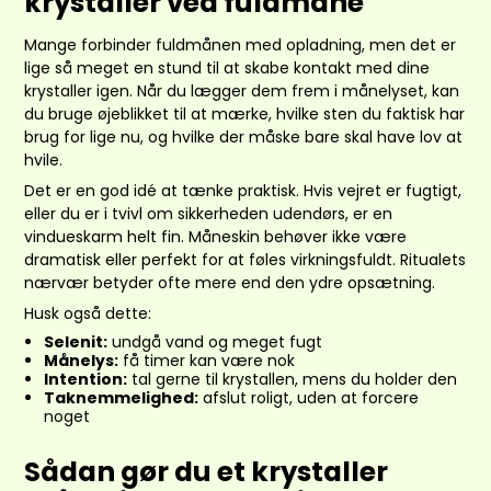
krystaller ved fuldmåne
Mange forbinder fuldmånen med opladning, men det er
lige så meget en stund til at skabe kontakt med dine
krystaller igen. Når du lægger dem frem i månelyset, kan
du bruge øjeblikket til at mærke, hvilke sten du faktisk har
brug for lige nu, og hvilke der måske bare skal have lov at
hvile.
Det er en god idé at tænke praktisk. Hvis vejret er fugtigt,
eller du er i tvivl om sikkerheden udendørs, er en
vindueskarm helt fin. Måneskin behøver ikke være
dramatisk eller perfekt for at føles virkningsfuldt. Ritualets
nærvær betyder ofte mere end den ydre opsætning.
Husk også dette:
Selenit:
undgå vand og meget fugt
Månelys:
få timer kan være nok
Intention:
tal gerne til krystallen, mens du holder den
Taknemmelighed:
afslut roligt, uden at forcere
noget
Sådan gør du et krystaller