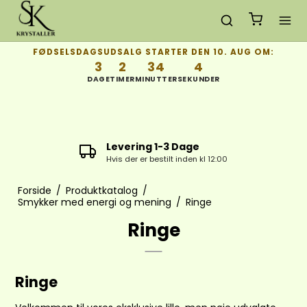
FØDSELSDAGSUDSALG STARTER DEN 10. AUG OM:
3
2
34
3
DAGE
TIMER
MINUTTER
SEKUNDER
Levering 1-3 Dage
Hvis der er bestilt inden kl 12:00
Forside
/
Produktkatalog
/
Smykker med energi og mening
/
Ringe
Ringe
Ringe