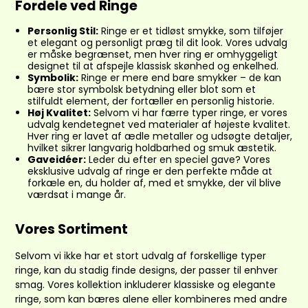
Fordele ved Ringe
Personlig Stil:
Ringe er et tidløst smykke, som tilføjer
et elegant og personligt præg til dit look. Vores udvalg
er måske begrænset, men hver ring er omhyggeligt
designet til at afspejle klassisk skønhed og enkelhed.
Symbolik:
Ringe er mere end bare smykker – de kan
bære stor symbolsk betydning eller blot som et
stilfuldt element, der fortæller en personlig historie.
Høj Kvalitet:
Selvom vi har færre typer ringe, er vores
udvalg kendetegnet ved materialer af højeste kvalitet.
Hver ring er lavet af ædle metaller og udsøgte detaljer,
hvilket sikrer langvarig holdbarhed og smuk æstetik.
Gaveidéer:
Leder du efter en speciel gave? Vores
eksklusive udvalg af ringe er den perfekte måde at
forkæle en, du holder af, med et smykke, der vil blive
værdsat i mange år.
Vores Sortiment
Selvom vi ikke har et stort udvalg af forskellige typer
ringe, kan du stadig finde designs, der passer til enhver
smag. Vores kollektion inkluderer klassiske og elegante
ringe, som kan bæres alene eller kombineres med andre