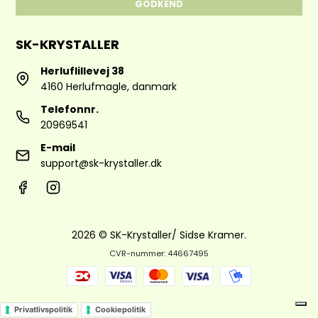
GODKEND
SK-KRYSTALLER
Herluflillevej 38
4160 Herlufmagle, danmark
Telefonnr.
20969541
E-mail
support@sk-krystaller.dk
2026 © SK-Krystaller/ Sidse Kramer.
CVR-nummer: 44667495
Privatlivspolitik
Cookiepolitik