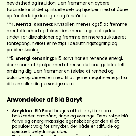
bevidsthed og intuition. Den fremmer en dybere
forbindelse til det spirituelle selv og hjælper med at åbne
op for åndelige indsigter og forståelse.
**4.
Mental Klarhed:
Krystallen menes også at fremme
mental klarhed og fokus. den menes også at rydde
sindet for distraktioner og fremme en mere struktureret
tankegang, hvilket er nyttigt i beslutningstagning og
problemløsning.
**5.
Energi Rensning:
Blå Baryt har en renende energi,
der menes at hjælpe med at rense det energetiske felt
omkring dig. Den fremmer en følelse af renhed og
balance og derved er med til at fjerne negativ energi fra
dit rum eller din personlige aura.
Anvendelser af Blå Baryt
Smykker
: Blå Baryt bruges ofte i smykker som
halskæder, armbånd, ringe og øreringe. Dens rolige blå
farve og energimæssige egenskaber gør den til et
populært valg for smykker, der både er stilfulde og
spirituelt betydningsfulde.