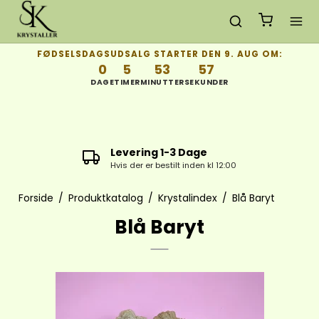
FØDSELSDAGSUDSALG STARTER DEN 9. AUG OM:
0
5
53
57
DAGE
TIMER
MINUTTER
SEKUNDER
Levering 1-3 Dage
Hvis der er bestilt inden kl 12:00
Forside
/
Produktkatalog
/
Krystalindex
/
Blå Baryt
Blå Baryt