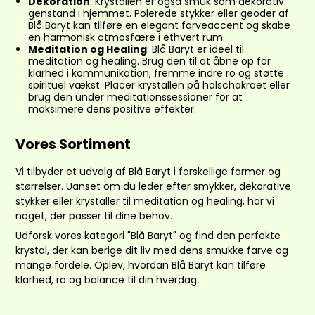
Dekoration
: Krystallen er også smuk som dekorativ
genstand i hjemmet. Polerede stykker eller geoder af
Blå Baryt kan tilføre en elegant farveaccent og skabe
en harmonisk atmosfære i ethvert rum.
Meditation og Healing
: Blå Baryt er ideel til
meditation og healing. Brug den til at åbne op for
klarhed i kommunikation, fremme indre ro og støtte
spirituel vækst. Placer krystallen på halschakraet eller
brug den under meditationssessioner for at
maksimere dens positive effekter.
Vores Sortiment
Vi tilbyder et udvalg af Blå Baryt i forskellige former og
størrelser. Uanset om du leder efter smykker, dekorative
stykker eller krystaller til meditation og healing, har vi
noget, der passer til dine behov.
Udforsk vores kategori "Blå Baryt" og find den perfekte
krystal, der kan berige dit liv med dens smukke farve og
mange fordele. Oplev, hvordan Blå Baryt kan tilføre
klarhed, ro og balance til din hverdag.