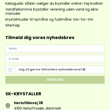
Købsguide: sådan vælger du krystaller online i høj kvalitet
Vandfølsomme krystaller: rensning uden vand og sikre
metoder
Krystalritualer til nymåne og fuldmåne: trin-for-trin
Sitemap
Tilmeld dig vores nyhedsbrev
Jeg vil gerne tilmeldes nyhedsbrevet
GODKEND
SK-KRYSTALLER
Herluflillevej 38
4160 Herlufmagle, danmark