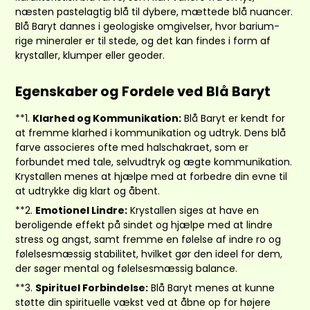
næsten pastelagtig blå til dybere, mættede blå nuancer.
Blå Baryt dannes i geologiske omgivelser, hvor barium-
rige mineraler er til stede, og det kan findes i form af
krystaller, klumper eller geoder.
Egenskaber og Fordele ved Blå Baryt
**1.
Klarhed og Kommunikation:
Blå Baryt er kendt for
at fremme klarhed i kommunikation og udtryk. Dens blå
farve associeres ofte med halschakraet, som er
forbundet med tale, selvudtryk og ægte kommunikation.
Krystallen menes at hjælpe med at forbedre din evne til
at udtrykke dig klart og åbent.
**2.
Emotionel Lindre:
Krystallen siges at have en
beroligende effekt på sindet og hjælpe med at lindre
stress og angst, samt fremme en følelse af indre ro og
følelsesmæssig stabilitet, hvilket gør den ideel for dem,
der søger mental og følelsesmæssig balance.
**3.
Spirituel Forbindelse:
Blå Baryt menes at kunne
støtte din spirituelle vækst ved at åbne op for højere