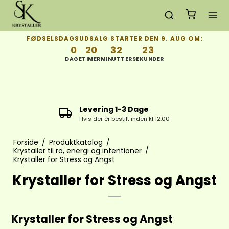
FØDSELSDAGSUDSALG STARTER DEN 9. AUG OM:
0
20
32
22
DAGE
TIMER
MINUTTER
SEKUNDER
Gratis Fragt
ved køb over 650 gælder kun i DK
Forside
/
Produktkatalog
/
Krystaller til ro, energi og intentioner
/
Krystaller for Stress og Angst
Krystaller for Stress og Angst
Krystaller for Stress og Angst