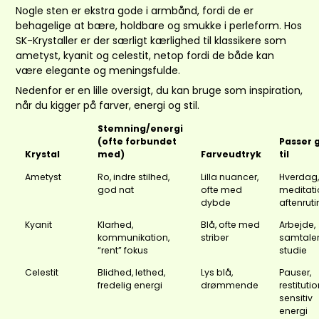
Nogle sten er ekstra gode i armbånd, fordi de er
behagelige at bære, holdbare og smukke i perleform. Hos
SK-Krystaller
er der særligt kærlighed til klassikere som
ametyst
,
kyanit
og
celestit
, netop fordi de både kan
være elegante og meningsfulde.
Nedenfor er en lille oversigt, du kan bruge som inspiration,
når du kigger på farver, energi og stil.
Stemning/energi
(ofte forbundet
Passer 
Krystal
med)
Farveudtryk
til
Ametyst
Ro, indre stilhed,
Lilla nuancer,
Hverdag,
god nat
ofte med
meditati
dybde
aftenruti
Kyanit
Klarhed,
Blå, ofte med
Arbejde,
kommunikation,
striber
samtaler
“rent” fokus
studie
Celestit
Blidhed, lethed,
Lys blå,
Pauser,
fredelig energi
drømmende
restitutio
sensitiv
energi