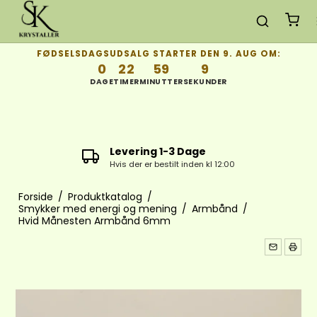
FØDSELSDAGSUDSALG STARTER DEN 9. AUG OM:
0
22
59
8
DAGE
TIMER
MINUTTER
SEKUNDER
ng 1-3 Dage
Gratis Fragt
er bestilt inden kl 12:00
ved køb over 650 
Forside
/
Produktkatalog
/
Smykker med energi og mening
/
Armbånd
/
Hvid Månesten Armbånd 6mm