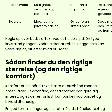
Rosenkvarts
Kærlighed,
Rosa, mild
Relatione
selvomsorg,
og varm
egenoms
blødhed
gaveidé
Tigerøje
Mod, retning,
Gyldenbrun,
Dage m
jordforbindelse
skifter i lyset
beslutni
og fremdr
Nogle oplever bedst effekt ved at holde sig til én type
krystal ad gangen. Andre elsker at mikse. Begge dele kan
være rigtigt, alt efter hvad du søger.
Sådan finder du den rigtige
størrelse (og den rigtige
komfort)
Komfort er alt, når du skal bære et armbånd mange
timer i træk. Et armbånd, der strammer, kan gøre dig
irriteret, og et der er for løst, kan banke mod bordet og
blive slidt unødigt.
En god tommelfingerregel er at måle dit håndled tæt og